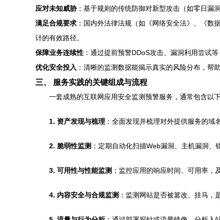
应对未知威胁
：基于规则的传统防御对新型攻击（如零日漏洞
满足合规要求
：国内外法律法规（如《网络安全法》、《数据安
计的有效路径。
保障业务连续性
：通过提前预警DDoS攻击、漏洞利用尝试
优化安全投入
：清晰的监测数据能揭示真实的风险分布，帮助
三、 服务实践的关键组成与流程
一套成熟的互联网应用安全监测预警服务，通常包含以
1. 资产发现与梳理
：全面发现并梳理对外提供服务的域名
2. 脆弱性监测
：定期自动化扫描Web漏洞、主机漏洞、
3. 可用性与性能监测
：监控应用的响应时间、可用率，及
4. 内容安全与合规监测
：监测网站是否被篡改、挂马，是
5. 流量与行为分析
：通过部署探针或流量镜像，分析入