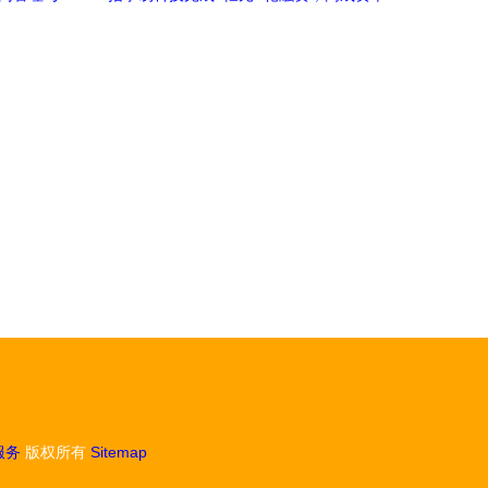
者
领投助力移动业务安全再升级
服务
版权所有
Sitemap