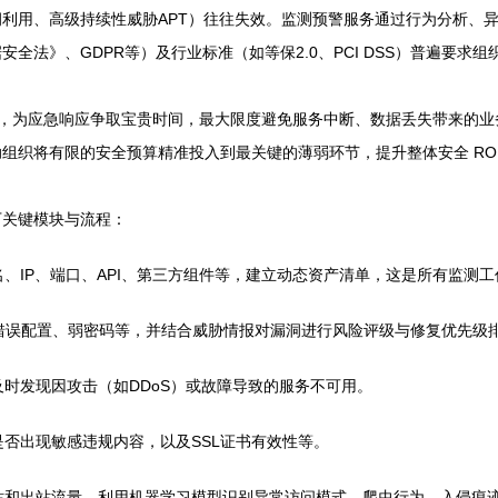
利用、高级持续性威胁APT）往往失效。监测预警服务通过行为分析、
全法》、GDPR等）及行业标准（如等保2.0、PCI DSS）普遍要
等，为应急响应争取宝贵时间，最大限度避免服务中断、数据丢失带来的业
组织将有限的安全预算精准投入到最关键的薄弱环节，提升整体安全 RO
下关键模块与流程：
、IP、端口、API、第三方组件等，建立动态资产清单，这是所有监测
错误配置、弱密码等，并结合威胁情报对漏洞进行风险评级与修复优先级
时发现因攻击（如DDoS）或故障导致的服务不可用。
否出现敏感违规内容，以及SSL证书有效性等。
站和出站流量，利用机器学习模型识别异常访问模式、爬虫行为、入侵痕