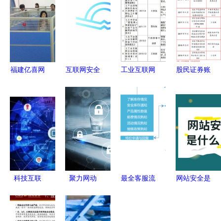
福建亿喜网
互联网安全
工业互联网
股民证券账
络科技 深
服务 数字
领域网络安
户被盗后，
耕互联网安
时代的隐形
全服务的思
网络安全或
全服务，筑
盾牌与核心
考
成“刚需”
牢数字时代
生产力
防线
科技互联
聚力网动
最全客服流
网站安全是
智能无界
力，拧紧安
程图:电商
什么 简单
是德携手云
全阀 陕西
客服售前售
理解便是防